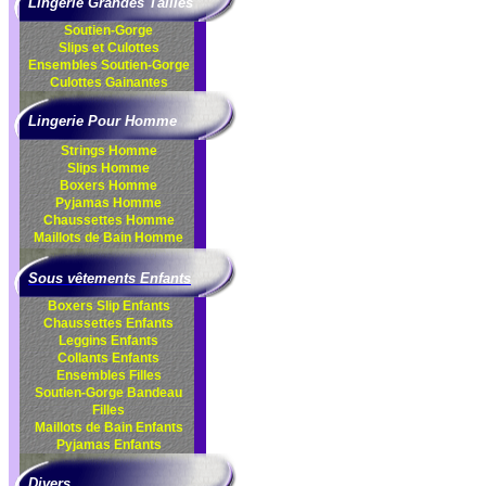
Lingerie Grandes Tailles
Soutien-Gorge
Slips et Culottes
Ensembles
Soutien-Gorge
Culottes
Gainantes
Lingerie Pour Homme
Strings Homme
Slips Homme
Boxers Homme
Pyjamas Homme
Chaussettes Homme
Maillots de Bain Homme
Sous vêtements Enfants
Boxers Slip Enfants
Chaussettes Enfants
Leggins Enfants
Collants Enfants
Ensembles Filles
Soutien-Gorge Bandeau
Filles
Maillots de Bain Enfants
Pyjamas Enfants
Divers