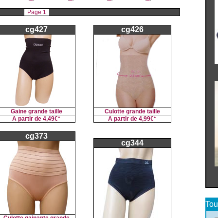
Page 1
cg427
cg426
Gaine grande taille
Culotte grande taille
A partir de
4,49€*
A partir de
4,99€*
cg373
cg344
Tou