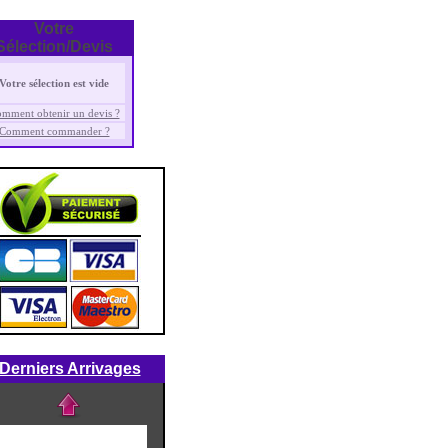
> Voir la réf. : e1305
Votre
Sélection/Devis
Votre sélection est vide
mment obtenir un devis ?
Comment commander ?
> Voir la réf. : chh403A
Derniers Arrivages