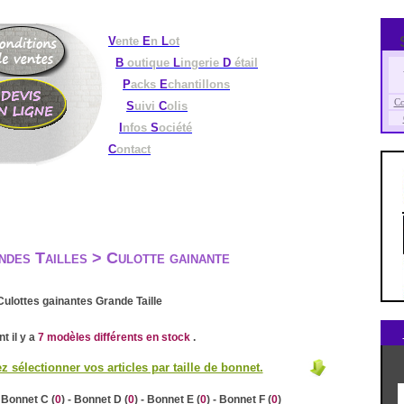
V
ente
E
n
L
ot
B
outique
L
ingerie
D
étail
P
acks
E
chantillons
Co
S
uivi
C
olis
I
nfos
S
ociété
C
ontact
ndes Tailles > Culotte gainante
ulottes gainantes Grande Taille
t il y a
7 modèles différents en stock
.
 sélectionner vos articles par taille de bonnet.
- Bonnet C (
0
) - Bonnet D (
0
) - Bonnet E (
0
) - Bonnet F (
0
)