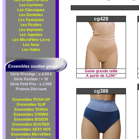
Les Brodés Arrière
Les Cartoons
Les Classiques
Les Dentelles
cg428
Les Fantaisies
Les Ficelles
Les Imprimés
Les Jupettes
Les MicroFibre Lycra
Les Sexy
Les Voiles
Ensembles soutien gorge
Gaine grande taille
Série Prestige : ≥ 4.99 €
A partir de
4,29€*
Série Fashion : > 3€
Série Petit Prix : ≤ 2.99€
Promos Discount
cg388
Ensembles PUSH UP
Ensembles SLIP
Ensembles TANGA
Ensembles STRING
Ensembles BOXER
Ensembles BUSTIER
Ensembles SEXY HOT
Ensembles MicroFibre