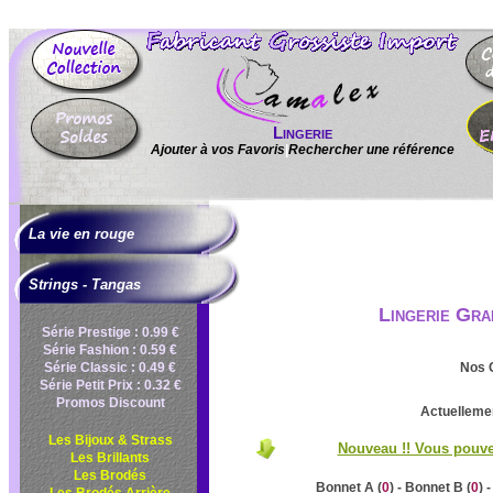
Lingerie
Ajouter à vos Favoris
|
Rechercher une référence
La vie en rouge
Strings - Tangas
Lingerie Gra
Série Prestige : 0.99 €
Série Fashion : 0.59 €
Série Classic : 0.49 €
Nos C
Série Petit Prix : 0.32 €
Promos Discount
Actuellemen
Les Bijoux & Strass
Nouveau !! Vous pouvez
Les Brillants
Les Brodés
Bonnet A (
0
) - Bonnet B (
0
) 