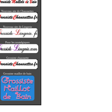
Nouveau site de Chaussettes
Nouveau site de Lingerie
Pour les nostalgiques
> Voir la réf. : bh458
Grossiste chaussette
Grossiste maillot de bain
> Voir la réf. : chh603