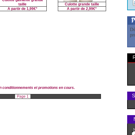
Culotte gainante grande
taille
Culotte grande taille
A partir de
1,99€*
A partir de
2,99€*
Dé
pr
A
v
lon conditionnements et promotions en cours.
S
Page 1
N