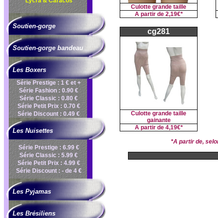
Lycra & Caracos
Culotte grande taille
A partir de
2,19€*
Soutien-gorge
cg281
Soutien-gorge bandeau
Les Boxers
Série Prestige : 1 € et +
Série Fashion : 0.90 €
Série Classic : 0.80 €
Série Petit Prix : 0.70 €
Culotte grande taille
Série Discount : 0.49 €
gainante
A partir de
4,19€*
Les Nuisettes
*A partir de, se
Série Prestige : 6.99 €
Série Classic : 5.99 €
Série Petit Prix : 4.99 €
Série Discount : - de 4 €
Les Pyjamas
Les Brésiliens