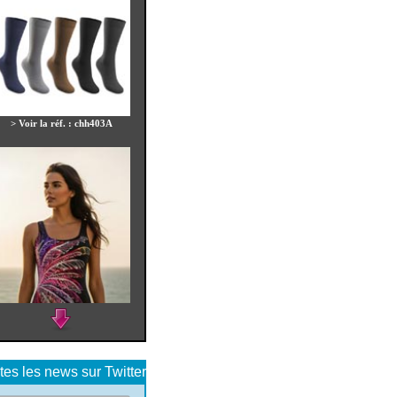
> Voir la réf. : mb710
> Voir la réf. : chh604
> Voir la réf. : tupla40
tes les news sur Twitter