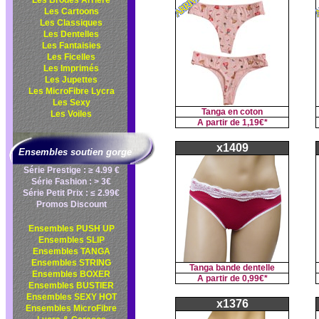
Les Brodés Arrière
Les Cartoons
Les Classiques
Les Dentelles
Les Fantaisies
Les Ficelles
Les Imprimés
Les Jupettes
Les MicroFibre Lycra
Les Sexy
Tanga en coton
Les Voiles
A partir de
1,19€*
x1409
Ensembles soutien gorge
Série Prestige : ≥ 4.99 €
Série Fashion : > 3€
Série Petit Prix : ≤ 2.99€
Promos Discount
Ensembles PUSH UP
Ensembles SLIP
Ensembles TANGA
Ensembles STRING
Tanga bande dentelle
Ensembles BOXER
A partir de
0,99€*
Ensembles BUSTIER
Ensembles SEXY HOT
x1376
Ensembles MicroFibre