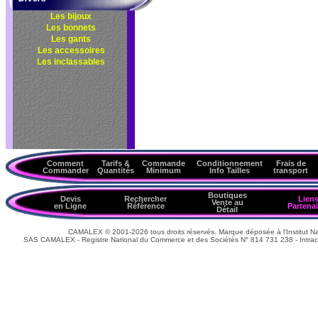
Les bijoux
Les bonnets
Les gants
Les accessoires
Les inclassables
Comment
Tarifs &
Commande
Conditionnement
Frais de
Commander
Quantités
Minimum
Info Tailles
transport
Boutiques
Devis
Rechercher
Lien
Vente au
en Ligne
Référence
Partenai
Détail
CAMALEX © 2001-2026 tous droits réservés. Marque déposée à l'Institut Nat
SAS CAMALEX - Registre National du Commerce et des Sociétés N° 814 731 238 - Intrac