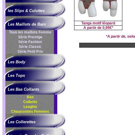
les Slips & Culottes
Tanga motif léopard
Les Maillots de Bain
A partir de
0,99€*
Tous les maillots Femme
*A partir de, se
Série Prestige
Série Fashion
Série Classic
Série Petit Prix
Les Body
Les Tops
Les Bas Collants
Bas
Collants
Leagins
Chaussettes Femmes
Les Collerettes