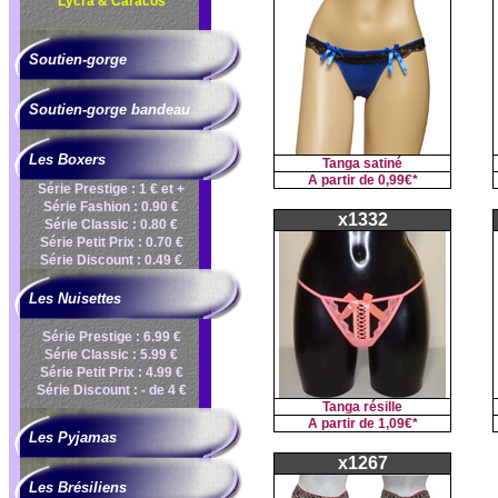
Lycra & Caracos
Soutien-gorge
Soutien-gorge bandeau
Les Boxers
Tanga satiné
A partir de
0,99€*
Série Prestige : 1 € et +
Série Fashion : 0.90 €
x1332
Série Classic : 0.80 €
Série Petit Prix : 0.70 €
Série Discount : 0.49 €
Les Nuisettes
Série Prestige : 6.99 €
Série Classic : 5.99 €
Série Petit Prix : 4.99 €
Série Discount : - de 4 €
Tanga résille
A partir de
1,09€*
Les Pyjamas
x1267
Les Brésiliens