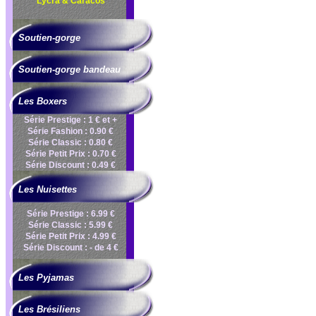
Lycra & Caracos
Soutien-gorge
Soutien-gorge bandeau
Les Boxers
Série Prestige : 1 € et +
Série Fashion : 0.90 €
Série Classic : 0.80 €
Série Petit Prix : 0.70 €
Série Discount : 0.49 €
Les Nuisettes
Série Prestige : 6.99 €
Série Classic : 5.99 €
Série Petit Prix : 4.99 €
Série Discount : - de 4 €
Les Pyjamas
Les Brésiliens