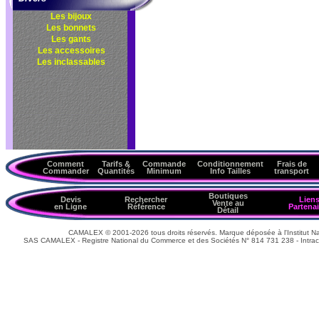
Les bijoux
Les bonnets
Les gants
Les accessoires
Les inclassables
Comment
Tarifs &
Commande
Conditionnement
Frais de
Commander
Quantités
Minimum
Info Tailles
transport
Boutiques
Devis
Rechercher
Lien
Vente au
en Ligne
Référence
Partenai
Détail
CAMALEX © 2001-2026 tous droits réservés. Marque déposée à l'Institut Nat
SAS CAMALEX - Registre National du Commerce et des Sociétés N° 814 731 238 - Intrac