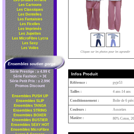
Les Brodés Arrière
Les Cartoons
Les Classiques
Les Dentelles
Les Fantaisies
Les Ficelles
Les Imprimés
Les Jupettes
Les MicroFibre Lycra
Les Sexy
Les Voiles
Cliquez sur les photos pour les agrandir
Ensembles soutien gorge
Série Prestige : ≥ 4.99 €
Infos Produit
Série Fashion : > 3€
Série Petit Prix : ≤ 2.99€
Référence :
pyje53
Promos Discount
Tailles :
4 ans-14 ans
Ensembles PUSH UP
Conditionnement :
Boîte de 6 pièc
Ensembles SLIP
Ensembles TANGA
Couleurs :
Assorties
Ensembles STRING
Ensembles BOXER
Matière :
80% Coton, 20
Ensembles BUSTIER
Ensembles SEXY HOT
Ensembles MicroFibre