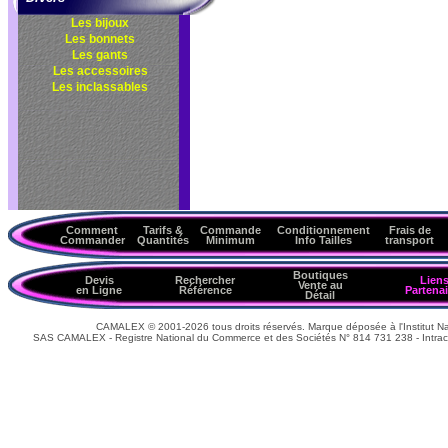
Les bijoux
Les bonnets
Les gants
Les accessoires
Les inclassables
Comment
Tarifs &
Commande
Conditionnement
Frais de
Commander
Quantités
Minimum
Info Tailles
transport
Boutiques
Devis
Rechercher
Lien
Vente au
en Ligne
Référence
Partenai
Détail
CAMALEX © 2001-2026 tous droits réservés. Marque déposée à l'Institut Nat
SAS CAMALEX - Registre National du Commerce et des Sociétés N° 814 731 238 - Intrac