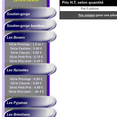
Lycra & Caracos
Prix H.T. selon quantité
Par 5 pièces
Soutien-gorge
Prix unitaire
(pour une pièc
Soutien-gorge bandeau
Les Boxers
Série Prestige : 1 € et +
Série Fashion : 0.90 €
Série Classic : 0.80 €
Série Petit Prix : 0.70 €
Série Discount : 0.49 €
Les Nuisettes
Série Prestige : 6.99 €
Série Classic : 5.99 €
Série Petit Prix : 4.99 €
Série Discount : - de 4 €
Les Pyjamas
Les Brésiliens