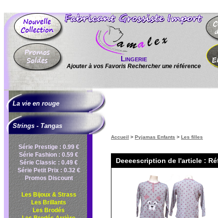
Lingerie
Ajouter à vos Favoris
|
Rechercher une référence
La vie en rouge
Strings - Tangas
Accueil
>
Pyjamas Enfants
>
Les filles
Série Prestige : 0.99 €
Série Fashion : 0.59 €
Deeeescription de l'article : Ré
Série Classic : 0.49 €
Série Petit Prix : 0.32 €
Promos Discount
Les Bijoux & Strass
Les Brillants
Les Brodés