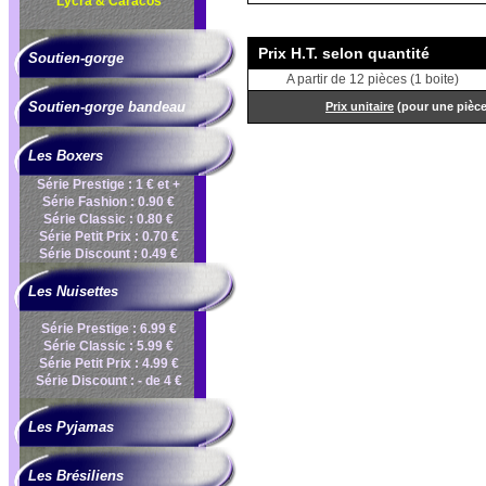
Lycra & Caracos
Prix H.T. selon quantité
Soutien-gorge
A partir de 12 pièces (1 boite)
Soutien-gorge bandeau
Prix unitaire
(pour une pièc
Les Boxers
Série Prestige : 1 € et +
Série Fashion : 0.90 €
Série Classic : 0.80 €
Série Petit Prix : 0.70 €
Série Discount : 0.49 €
Les Nuisettes
Série Prestige : 6.99 €
Série Classic : 5.99 €
Série Petit Prix : 4.99 €
Série Discount : - de 4 €
Les Pyjamas
Les Brésiliens