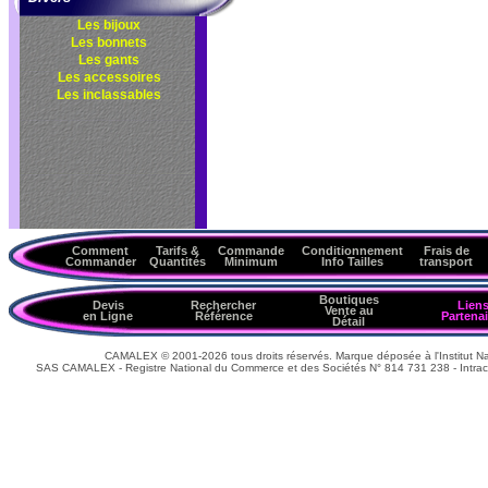
Les bijoux
Les bonnets
Les gants
Les accessoires
Les inclassables
Comment
Tarifs &
Commande
Conditionnement
Frais de
Commander
Quantités
Minimum
Info Tailles
transport
Boutiques
Devis
Rechercher
Lien
Vente au
en Ligne
Référence
Partenai
Détail
CAMALEX © 2001-2026 tous droits réservés. Marque déposée à l'Institut Nat
SAS CAMALEX - Registre National du Commerce et des Sociétés N° 814 731 238 - Intrac