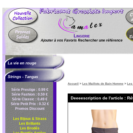
Lingerie
Ajouter à vos Favoris
|
Rechercher une référence
La vie en rouge
Strings - Tangas
Accueil
>
Les Maillots de Bain Homme
>
Les
Série Prestige : 0.99 €
Série Fashion : 0.59 €
Deeeescription de l'article : R
Série Classic : 0.49 €
Série Petit Prix : 0.32 €
Promos Discount
Les Bijoux & Strass
Les Brillants
Les Brodés