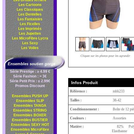
Les Brodés Arrière
Les Cartoons
Les Classiques
Les Dentelles
Les Fantaisies
Les Ficelles
Les Imprimés
Les Jupettes
Les MicroFibre Lycra
Les Sexy
Les Voiles
Cliquez sur les photos pour les agrandir
Ensembles soutien gorge
Série Prestige : ≥ 4.99 €
Série Fashion : > 3€
Série Petit Prix : ≤ 2.99€
Infos Produit
Promos Discount
Référence :
mbh233
Ensembles PUSH UP
Tailles :
38-42
Ensembles SLIP
Ensembles TANGA
Conditionnement :
Boîte de 12 pi
Ensembles STRING
Ensembles BOXER
Couleurs :
Assorties
Ensembles BUSTIER
Ensembles SEXY HOT
Matière :
82% Polya
Ensembles MicroFibre
Elasthanne