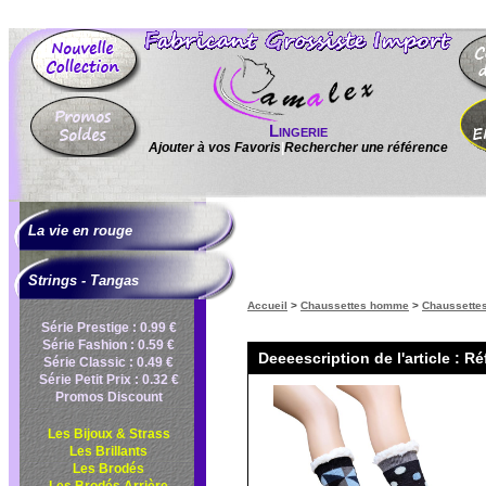
Lingerie
Ajouter à vos Favoris
|
Rechercher une référence
La vie en rouge
Strings - Tangas
Accueil
>
Chaussettes homme
>
Chaussette
Série Prestige : 0.99 €
Série Fashion : 0.59 €
Deeeescription de l'article : R
Série Classic : 0.49 €
Série Petit Prix : 0.32 €
Promos Discount
Les Bijoux & Strass
Les Brillants
Les Brodés