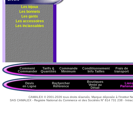
Les bijoux
Les bonnets
Les gants
Les accessoires
Les inclassables
Comment
Tarifs &
Commande
Conditionnement
Frais de
Commander
Quantités
Minimum
Info Tailles
transport
Boutiques
Devis
Rechercher
Lien
Vente au
en Ligne
Référence
Partenai
Détail
CAMALEX © 2001-2026 tous droits réservés. Marque déposée à l'Institut Nat
SAS CAMALEX - Registre National du Commerce et des Sociétés N° 814 731 238 - Intrac