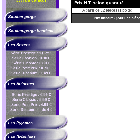
Lycra & Caracos
Prix H.T. selon quantité
A partir de 12 pièces (1 boite)
Soutien-gorge
Prix unitaire
(pour une pièc
Soutien-gorge bandeau
Les Boxers
Série Prestige : 1 € et +
Série Fashion : 0.90 €
Série Classic : 0.80 €
Série Petit Prix : 0.70 €
Série Discount : 0.49 €
Les Nuisettes
Série Prestige : 6.99 €
Série Classic : 5.99 €
Série Petit Prix : 4.99 €
Série Discount : - de 4 €
Les Pyjamas
Les Brésiliens