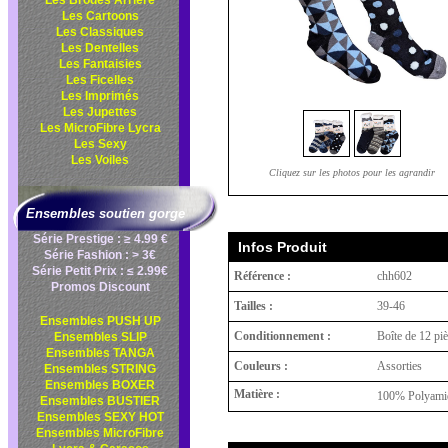
Les Brodés Arrière
Les Cartoons
Les Classiques
Les Dentelles
Les Fantaisies
Les Ficelles
Les Imprimés
Les Jupettes
Les MicroFibre Lycra
Les Sexy
Les Voiles
Cliquez sur les photos pour les agrandir
Ensembles soutien gorge
Série Prestige : ≥ 4.99 €
Infos Produit
Série Fashion : > 3€
Série Petit Prix : ≤ 2.99€
Référence :
chh602
Promos Discount
Tailles :
39-46
Ensembles PUSH UP
Conditionnement :
Boîte de 12 pi
Ensembles SLIP
Ensembles TANGA
Couleurs :
Assorties
Ensembles STRING
Ensembles BOXER
Matière :
100% Polyami
Ensembles BUSTIER
Ensembles SEXY HOT
Ensembles MicroFibre