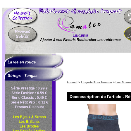
Lingerie
Ajouter à vos Favoris
|
Rechercher une référence
La vie en rouge
Strings - Tangas
Accueil
>
Lingerie Pour Homme
>
Les Boxe
Série Prestige : 0.99 €
Série Fashion : 0.59 €
Deeeescription de l'article : R
Série Classic : 0.49 €
Série Petit Prix : 0.32 €
Promos Discount
Les Bijoux & Strass
Les Brillants
Les Brodés