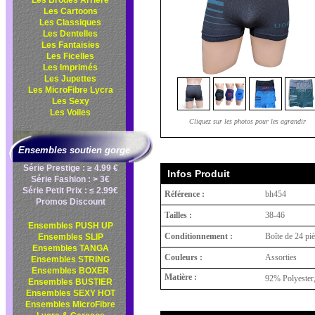
Les Brodés Arrière
Les Cartoons
Les Classiques
Les Dentelles
Les Fantaisies
Les Ficelles
Les Imprimés
Les Jupettes
Les MicroFibre Lycra
Les Sexy
Les Voiles
Cliquez sur les photos pour les agrandir
Ensembles soutien gorge
Série Prestige : ≥ 4.99 €
Infos Produit
Série Fashion : > 3€
Série Petit Prix : ≤ 2.99€
Référence :
bh454
Promos Discount
Tailles :
38-46
Ensembles PUSH UP
Conditionnement :
Boîte de 24 pi
Ensembles SLIP
Ensembles TANGA
Couleurs :
Assorties
Ensembles STRING
Ensembles BOXER
Matière :
92% Polyester,
Ensembles BUSTIER
Ensembles SEXY HOT
Ensembles MicroFibre