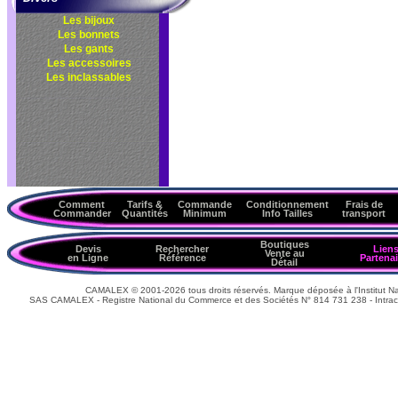
Les bijoux
Les bonnets
Les gants
Les accessoires
Les inclassables
Comment
Tarifs &
Commande
Conditionnement
Frais de
Commander
Quantités
Minimum
Info Tailles
transport
Boutiques
Devis
Rechercher
Lien
Vente au
en Ligne
Référence
Partenai
Détail
CAMALEX © 2001-2026 tous droits réservés. Marque déposée à l'Institut Nat
SAS CAMALEX - Registre National du Commerce et des Sociétés N° 814 731 238 - Intrac