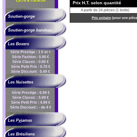
Lycra & Caracos
Prix H.T. selon quantité
A partir de 24 pièces (1 boite)
Soutien-gorge
Prix unitaire
(pour une pièc
Soutien-gorge bandeau
Les Boxers
Série Prestige : 1 € et +
Série Fashion : 0.90 €
Série Classic : 0.80 €
Série Petit Prix : 0.70 €
Série Discount : 0.49 €
Les Nuisettes
Série Prestige : 6.99 €
Série Classic : 5.99 €
Série Petit Prix : 4.99 €
Série Discount : - de 4 €
Les Pyjamas
Les Brésiliens